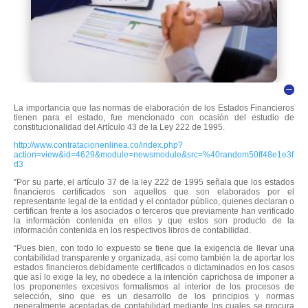
La importancia que las normas de elaboración de los Estados Financieros
tienen para el estado, fue mencionado con ocasión del estudio de
constitucionalidad del Artículo 43 de la Ley 222 de 1995.
http://www.contratacionenlinea.co/index.php?
action=view&id=4629&module=newsmodule&src=%40random50ff48e1e3f
d3
“Por su parte, el artículo 37 de la ley 222 de 1995 señala que los estados
financieros certificados son aquellos que son elaborados por el
representante legal de la entidad y el contador público, quienes declaran o
certifican frente a los asociados o terceros que previamente han verificado
la información contenida en ellos y que estos son producto de la
información contenida en los respectivos libros de contabilidad.
“Pues bien, con todo lo expuesto se tiene que la exigencia de llevar una
contabilidad transparente y organizada, así como también la de aportar los
estados financieros debidamente certificados o dictaminados en los casos
que así lo exige la ley, no obedece a la intención caprichosa de imponer a
los proponentes excesivos formalismos al interior de los procesos de
selección, sino que es un desarrollo de los principios y normas
generalmente aceptadas de contabilidad mediante los cuales se procura