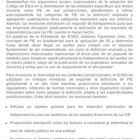
desempeñan los organismos locales responsables de la adopción del
Código de Ética en la delimitación de las entidades específicas que deben
incluirse como PIE en sus jurisdicciones, alentándolos a refinar
adecuadamente las categorías de PIE en la definición ampliada y
agregando cualesquiera otras categorías relevantes para sus entornos.
Además, las revisiones introducen un requisito de transparencia para que
las empresas divulguen públicamente la aplicación de los requisitos de
independencia para las PIE cuando lo hayan hecho.
En palabras de la Presidente de IESBA, Gabriela Figueiredo Dias: “
El
concepto de PIE es fundamental para la aplicación del IIS y determina
hasta dónde debe llegar un auditor para cumplir con el requisito
fundamental de ser independiente, así como la definición revisada y las
disposiciones relacionadas representan el tercer pilar de un paquete de
medidas para fortalecer significativamente la independencia del auditor en
el interés público, luego de la publicación de los estándares revisados de
Servicios y tarifas que no son de aseguramiento el año pasado
”.
Para reconocer la diversidad en los contextos jurisdiccionales, el IESBA ha
adoptado un enfoque novedoso de expandir la definición de PIE
globalmente a un alto nivel mientras proporciona orientación a los
reguladores, emisores de normas nacionales y otros organismos locales
relevantes sobre cómo adaptar la definición amplia a las especificidades
jurisdiccionales. Entre otros asuntos, las revisiones también:
Articular un objetivo general para los requisitos adicionales de
independencia para las auditorías de los estados financieros de las EIP.
Proporcionar orientación sobre los factores a considerar al determinar el
nivel de interés público en una entidad.
Reemplazar el término “entidad que cotiza en bolsa” por un nuevo