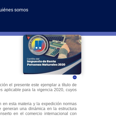
uiénes somos
n el presente este ejemplar a título de
s aplicable para la vigencia 2020, cuyos
en en esta materia y la expedición normas
que generan una dinámica en la estructura
 inserto en el comercio internacional con