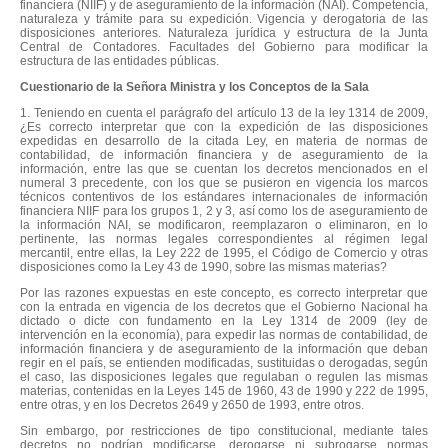
financiera (NIIF) y de aseguramiento de la información (NAI). Competencia,
naturaleza y trámite para su expedición. Vigencia y derogatoria de las
disposiciones anteriores. Naturaleza jurídica y estructura de la Junta
Central de Contadores. Facultades del Gobierno para modificar la
estructura de las entidades públicas.
Cuestionario de la Señora Ministra y los Conceptos de la Sala
1. Teniendo en cuenta el parágrafo del artículo 13 de la ley 1314 de 2009,
¿Es correcto interpretar que con la expedición de las disposiciones
expedidas en desarrollo de la citada Ley, en materia de normas de
contabilidad, de información financiera y de aseguramiento de la
información, entre las que se cuentan los decretos mencionados en el
numeral 3 precedente, con los que se pusieron en vigencia los marcos
técnicos contentivos de los estándares internacionales de información
financiera NIIF para los grupos 1, 2 y 3, así como los de aseguramiento de
la información NAI, se modificaron, reemplazaron o eliminaron, en lo
pertinente, las normas legales correspondientes al régimen legal
mercantil, entre ellas, la Ley 222 de 1995, el Código de Comercio y otras
disposiciones como la Ley 43 de 1990, sobre las mismas materias?
Por las razones expuestas en este concepto, es correcto interpretar que
con la entrada en vigencia de los decretos que el Gobierno Nacional ha
dictado o dicte con fundamento en la Ley 1314 de 2009 (ley de
intervención en la economía), para expedir las normas de contabilidad, de
información financiera y de aseguramiento de la información que deban
regir en el país, se entienden modificadas, sustituidas o derogadas, según
el caso, las disposiciones legales que regulaban o regulen las mismas
materias, contenidas en la Leyes 145 de 1960, 43 de 1990 y 222 de 1995,
entre otras, y en los Decretos 2649 y 2650 de 1993, entre otros.
Sin embargo, por restricciones de tipo constitucional, mediante tales
decretos no podrían modificarse, derogarse ni subrogarse normas