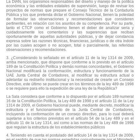
La DIAN, los organismos responsables del diseño y manejo de la política
económica y las entidades estatales de supervisión, luego de revisar los
proyectos de normas que prepare el Consejo Técnico de la Contaduría
Pública y los que pretenda dictar el Gobierno Nacional, tienen la potestad
de formular las observaciones y recomendaciones que consideren
pertinentes, en relación con los asuntos de su competencia. Por su parte,
tanto el CTCP como el Gobierno tienen el deber de analizar seria y
cuidadosamente los comentarios y las sugerencias que reciban
oportunamente de aquellas autoridades públicas, y de dejar constancia
expresa sobre las razones técnicas, financieras, jurídicas o de otra índole
por las cuales acogen o no acogen, total o parcialmente, las referidas
observaciones y recomendaciones.
3. ¿Considerando lo señalado en el artículo 11 de la ley 1314 de 2009,
arriba mencionado, que dispone que conforme a lo previsto en el artículo
189 de la Constitución Política y demás normas concordantes, el Gobierno
Nacional modificará la conformación, estructura y funcionamiento de la
UAE Junta Central de Contadores, al modificar su estructura actual o
adelantar su rediseño institucional y la necesidad de crearle un Consejo
Directivo, este último se puede crear en los términos de la ley 489 de 1998
o se requiere para ello la expedición de una ley de la República?
La Sala considera que conforme a lo dispuesto por el artículo 189 numeral
16 de la Constitución Política, la Ley 489 de 1998 y el artículo 11 de la Ley
1314 de 2009, el Gobierno Nacional puede, mediante decreto, modificar la
estructura y el funcionamiento de la Junta Central de Contadores,
incluyendo la conformación de un consejo directivo, para lo cual deberá
sujetarse a los criterios previstos en el artículo 54 de la Ley 489 y en el
artículo 11 de la Ley 1314, así como a las normas de la Ley 489 de 1998
que regulan la estructura de los establecimientos públicos
4. Teniendo en cuenta el postulado del artículo 14 de la ley 1314 de 2009,
en el sentido de que las normas expedidas conjuntamente por el Ministerio