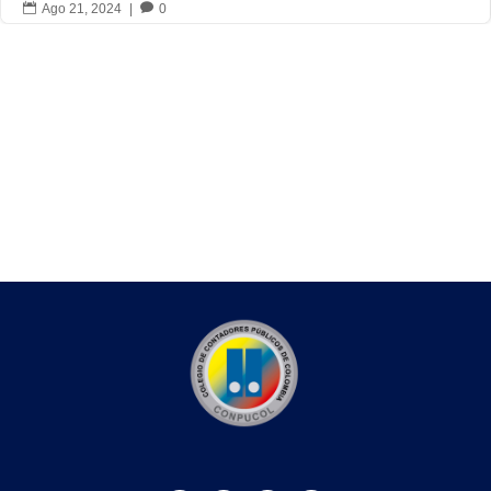

Ago 21, 2024
|

0