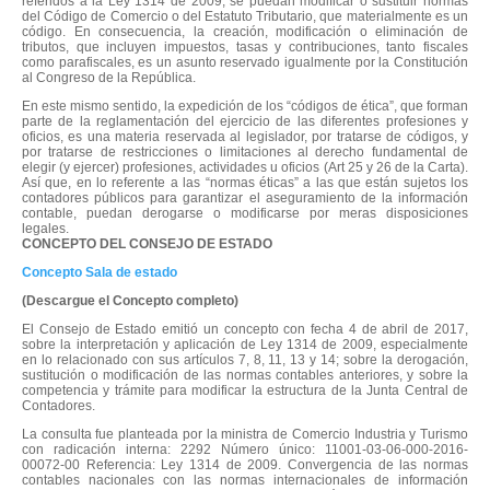
referidos a la Ley 1314 de 2009, se puedan modificar o sustituir normas
del Código de Comercio o del Estatuto Tributario, que materialmente es un
código. En consecuencia, la creación, modificación o eliminación de
tributos, que incluyen impuestos, tasas y contribuciones, tanto fiscales
como parafiscales, es un asunto reservado igualmente por la Constitución
al Congreso de la República.
En este mismo sentido, la expedición de los “códigos de ética”, que forman
parte de la reglamentación del ejercicio de las diferentes profesiones y
oficios, es una materia reservada al legislador, por tratarse de códigos, y
por tratarse de restricciones o limitaciones al derecho fundamental de
elegir (y ejercer) profesiones, actividades u oficios (Art 25 y 26 de la Carta).
Así que, en lo referente a las “normas éticas” a las que están sujetos los
contadores públicos para garantizar el aseguramiento de la información
contable, puedan derogarse o modificarse por meras disposiciones
legales.
CONCEPTO DEL CONSEJO DE ESTADO
Concepto Sala de estado
(Descargue el Concepto completo)
El Consejo de Estado emitió un concepto con fecha 4 de abril de 2017,
sobre la interpretación y aplicación de Ley 1314 de 2009, especialmente
en lo relacionado con sus artículos 7, 8, 11, 13 y 14; sobre la derogación,
sustitución o modificación de las normas contables anteriores, y sobre la
competencia y trámite para modificar la estructura de la Junta Central de
Contadores.
La consulta fue planteada por la ministra de Comercio Industria y Turismo
con radicación interna: 2292 Número único: 11001-03-06-000-2016-
00072-00 Referencia: Ley 1314 de 2009. Convergencia de las normas
contables nacionales con las normas internacionales de información