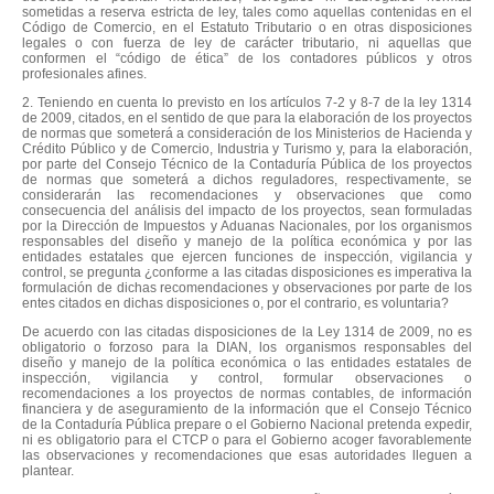
sometidas a reserva estricta de ley, tales como aquellas contenidas en el
Código de Comercio, en el Estatuto Tributario o en otras disposiciones
legales o con fuerza de ley de carácter tributario, ni aquellas que
conformen el “código de ética” de los contadores públicos y otros
profesionales afines.
2. Teniendo en cuenta lo previsto en los artículos 7-2 y 8-7 de la ley 1314
de 2009, citados, en el sentido de que para la elaboración de los proyectos
de normas que someterá a consideración de los Ministerios de Hacienda y
Crédito Público y de Comercio, Industria y Turismo y, para la elaboración,
por parte del Consejo Técnico de la Contaduría Pública de los proyectos
de normas que someterá a dichos reguladores, respectivamente, se
considerarán las recomendaciones y observaciones que como
consecuencia del análisis del impacto de los proyectos, sean formuladas
por la Dirección de Impuestos y Aduanas Nacionales, por los organismos
responsables del diseño y manejo de la política económica y por las
entidades estatales que ejercen funciones de inspección, vigilancia y
control, se pregunta ¿conforme a las citadas disposiciones es imperativa la
formulación de dichas recomendaciones y observaciones por parte de los
entes citados en dichas disposiciones o, por el contrario, es voluntaria?
De acuerdo con las citadas disposiciones de la Ley 1314 de 2009, no es
obligatorio o forzoso para la DIAN, los organismos responsables del
diseño y manejo de la política económica o las entidades estatales de
inspección, vigilancia y control, formular observaciones o
recomendaciones a los proyectos de normas contables, de información
financiera y de aseguramiento de la información que el Consejo Técnico
de la Contaduría Pública prepare o el Gobierno Nacional pretenda expedir,
ni es obligatorio para el CTCP o para el Gobierno acoger favorablemente
las observaciones y recomendaciones que esas autoridades lleguen a
plantear.